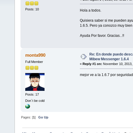
Posts: 10
Hola a todos.
Quisiera saber si me pueden ayu
1.6.5. Pero ya conozco muy bien 
Ayuda Por favor. Gracias...!!
Re: En donde puedo desca
monta990
Mibew Messenger 1.6.4
Full Member
«
Reply #1 on:
November 10, 2013, 
mejor ve a la 1.6.7 por seguridad
Posts: 17
Don´t be cold
Pages: [
1
]
Go Up