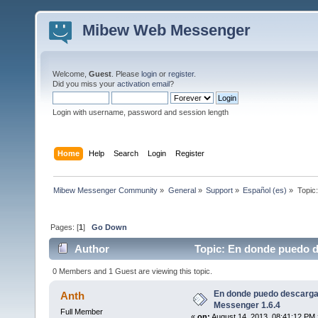
Mibew Web Messenger
Welcome,
Guest
. Please
login
or
register
.
Did you miss your
activation email
?
Login with username, password and session length
Home
Help
Search
Login
Register
Mibew Messenger Community
»
General
»
Support
»
Español (es)
»
Topic
Pages: [
1
]
Go Down
Author
Topic: En donde puedo d
times)
0 Members and 1 Guest are viewing this topic.
En donde puedo descargar
Anth
Messenger 1.6.4
Full Member
«
on:
August 14, 2013, 08:41:12 PM 