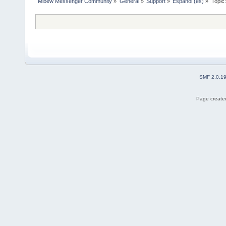
Mibew Messenger Community
»
General
»
Support
»
Español (es)
»
Topic
SMF 2.0.1
Page created