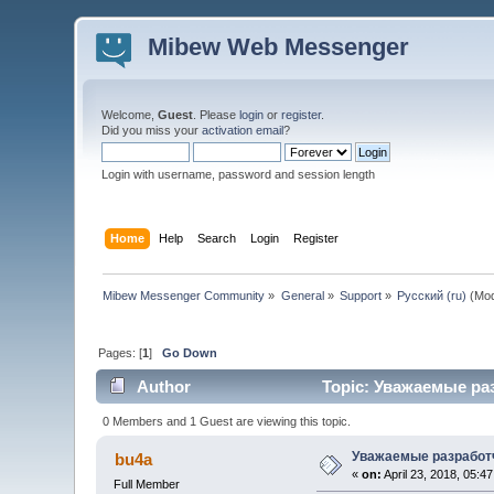
Mibew Web Messenger
Welcome,
Guest
. Please
login
or
register
.
Did you miss your
activation email
?
Login with username, password and session length
Home
Help
Search
Login
Register
Mibew Messenger Community
»
General
»
Support
»
Русский (ru)
(Mod
Pages: [
1
]
Go Down
Author
Topic: Уважаемые раз
0 Members and 1 Guest are viewing this topic.
Уважаемые разработч
bu4a
«
on:
April 23, 2018, 05:4
Full Member