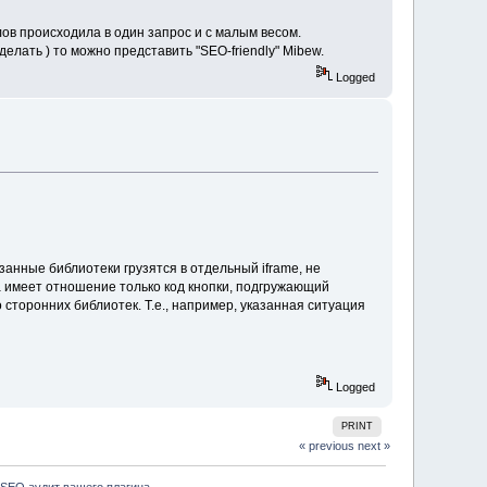
ов происходила в один запрос и с малым весом.
елать ) то можно представить "SEO-friendly" Mibew.
Logged
анные библиотеки грузятся в отдельный iframe, не
а имеет отношение только код кнопки, подгружающий
 сторонних библиотек. Т.е., например, указанная ситуация
Logged
PRINT
« previous
next »