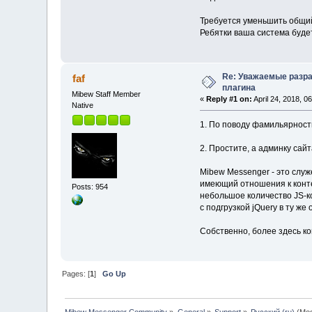
Требуется уменьшить общий
Ребятки ваша система будет 
Re: Уважаемые разра
faf
плагина
Mibew Staff Member
«
Reply #1 on:
April 24, 2018, 0
Native
1. По поводу фамильярнос
2. Простите, а админку са
Mibew Messenger - это служ
имеющий отношения к конте
Posts: 954
небольшое количество JS-ко
с подгрузкой jQuery в ту же
Собственно, более здесь к
Pages: [
1
]
Go Up