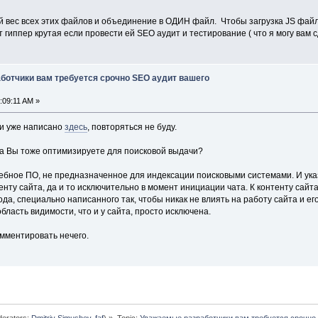
 вес всех этих файлов и объединение в ОДИН файл. Чтобы загрузка JS файл
гиппер крутая если провести ей SEO аудит и тестирование ( что я могу вам сд
ботчики вам требуется срочно SEO аудит вашего
6:09:11 AM »
ти уже написано
здесь
, повторяться не буду.
йта Вы тоже оптимизируете для поисковой выдачи?
ебное ПО, не предназначенное для индексации поисковыми системами. И указ
нту сайта, да и то исключительно в момент инициации чата. К контенту сайт
да, специально написанного так, чтобы никак не влиять на работу сайта и его
 область видимости, что и у сайта, просто исключена.
омментировать нечего.