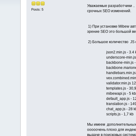
Уважаемые разработчики ..
Posts: 5
срочных SEO изменений.
1) При установке Mibew авт
зрение SEO это большой вес
2) Большое количество JS 
json2.min.js - 3.4 
underscore-min.js - 
backbone-min.js - 1
backbone.marionette.mi
handlebars.min.js - 
vex.combined.min.js 
validator.min.js 12,
templates.js - 30,9
mibewapi.js - 5 kb
default_app.js - 12,
translation.js - 149
chat_app.js - 28 k
scripts.js - 1,7 kb
Мы имеем дополнительных 13
ооооочень плохо для индекс
выдаче в поисковых систем