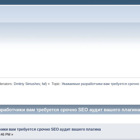
erators:
Dmitriy Simushev
,
faf
) »
Topic:
Уважаемые разработчики вам требуется срочно 
работчики вам требуется срочно SEO аудит вашего плагина 
ики вам требуется срочно SEO аудит вашего плагина
7:46 PM »