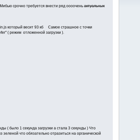
 Мибью срочно требуется внести ряд оооочень
актуальных
.min.js который весит 93 кб Самое страшное с точки
er" ( режим отложенной загрузки ).
ы ( было 1 секунда загрузки а стала 3 секунды ) Что
 из зеленой что обязательно отразиться на органической