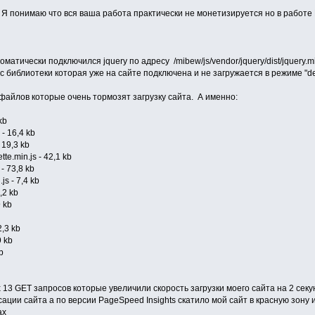
 Я понимаю что вся ваша работа практически не монетизируется но в работе
оматически подключился jquery по адресу /mibew/js/vendor/jquery/dist/jquery
 библиотеки которая уже на сайте подключена и не загружается в режиме "def
файлов которые очень тормозят загрузку сайта. А именно:
kb
16,4 kb
9,3 kb
n.js - 42,1 kb
73,8 kb
- 7,4 kb
2 kb
 kb
3 kb
 kb
b
 GET запросов которые увеличили скорость загрузки моего сайта на 2 секунд
ации сайта а по версии PageSpeed Insights скатило мой сайт в красную зону
ах