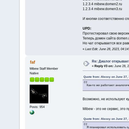
1.2.3.4 mibew.domen2.ru
1.2.3.4 mibew.domen3.ru
И кнопки соответственно с
UPD:
Протестировал свою версию
Теперь домен сайта domen.r
Но чат открывается все рав
«
Last Edit: June 28, 2023, 04:1
Re: Диалог открывае
faf
«
Reply #3 on:
June 28, 2
Mibew Staff Member
Native
Quote from: Alexey on June 27,
Как-то же работают аналоги
Возможно, не используют ку
Posts: 954
Mibew - это не сервис, это
Quote from: Alexey on June 27,
Я планировал использовать о