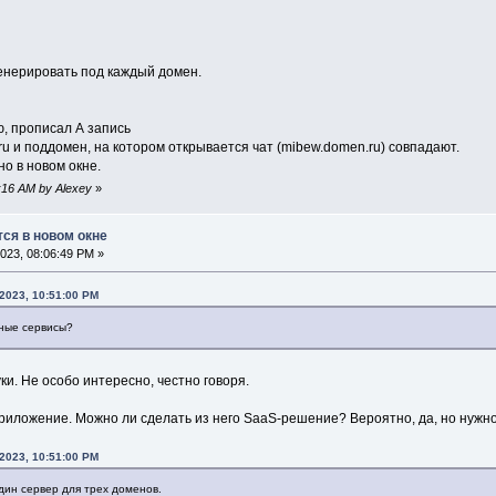
генерировать под каждый домен.
, прописал А запись
u и поддомен, на котором открывается чат (mibew.domen.ru) совпадают.
но в новом окне.
4:16 AM by Alexey
»
тся в новом окне
023, 08:06:49 PM »
 2023, 10:51:00 PM
чные сервисы?
ки. Не особо интересно, честно говоря.
 приложение. Можно ли сделать из него SaaS-решение? Вероятно, да, но нужн
 2023, 10:51:00 PM
дин сервер для трех доменов.