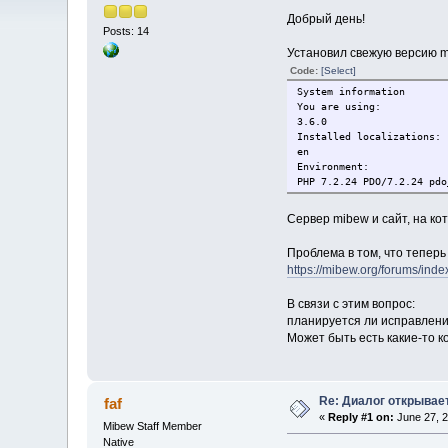
Добрый день!
Posts: 14
Установил свежую версию m
Code:
[Select]
System information
You are using:
3.6.0
Installed localizations:
en
Environment:
PHP 7.2.24 PDO/7.2.24 pdo
Сервер mibew и сайт, на к
Проблема в том, что теперь
https://mibew.org/forums/inde
В связи с этим вопрос:
планируется ли исправление
Может быть есть какие-то к
Re: Диалог открывае
faf
«
Reply #1 on:
June 27, 2
Mibew Staff Member
Native