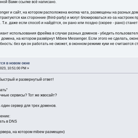
нной Вами ссылке всё написано.
nger и сайт, на котором расположена кнопка чата, размещены на разных дом
актуются как сторонние (third-party) и могут блокироваться из-за настроек п
. Т.е. даже если способ и найдётся, он рано или поздно (скорее - рано) стане
ант использования фрейма в случае разных доменов - убедить пользовател
я домена, на котором развёрнут Mibew Messenger. Если этого не сделать, око
ность: без кук он работать не сможет, в оконном режиме куки не считаются с
тся в новом окне
023, 10:51:00 PM »
быстрый и развернутый ответ!
ать"
ичные сервисы? Тот же жвосайт?
 один сервер для трех доменов.
шение:
ать в DNS
 сервера, на котором mibew размещен)