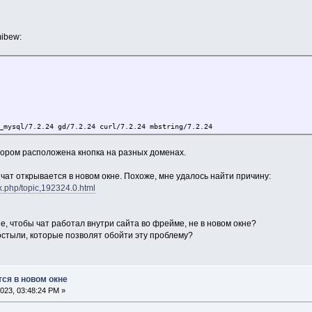
ibew:
_mysql/7.2.24 gd/7.2.24 curl/7.2.24 mbstring/7.2.24
отором расположена кнопка на разных доменах.
 чат открывается в новом окне. Похоже, мне удалось найти причину:
x.php/topic,192324.0.html
, чтобы чат работал внутри сайта во фрейме, не в новом окне?
остыли, которые позволят обойти эту проблему?
тся в новом окне
023, 03:48:24 PM »