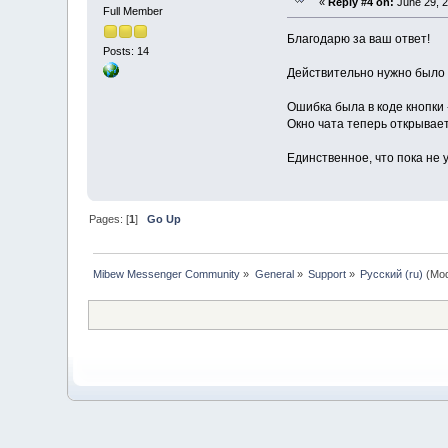
«
Reply #4 on:
June 29, 2
Full Member
Благодарю за ваш ответ!
Posts: 14
Действительно нужно было 
Ошибка была в коде кнопки 
Окно чата теперь открывает
Единственное, что пока не 
Pages: [
1
]
Go Up
Mibew Messenger Community
»
General
»
Support
»
Русский (ru)
(Mod