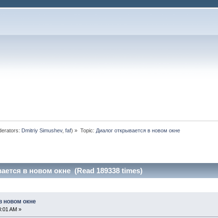
erators:
Dmitriy Simushev
,
faf
) »
Topic:
Диалог открывается в новом окне
ается в новом окне (Read 189338 times)
в новом окне
8:01 AM »