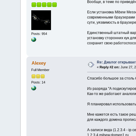
Вообще, в теме по приведё
Если установка Mibew Messe
современными браузерами тр
сути, уязвимость в браузере
Единственный штатный вари
Posts: 954
установку сторонних кук дл
сохранит свою работоспособ
Re: Диалог открывае
Alexey
«
Reply #2 on:
June 27, 2
Full Member
Спасибо большое за столь 
Posts: 14
Из разряда "А подискутиров
Как-то же работают аналог
Я планировал использовать
Мне кажется есть такое ре
для каждого домена пропис
A-записи вида (1.2.3.4 - ip
1.2.3.4 mibew.domen1.ru