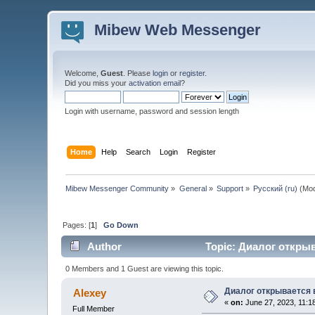
Mibew Web Messenger
Welcome,
Guest
. Please
login
or
register
.
Did you miss your
activation email
?
Login with username, password and session length
Home
Help
Search
Login
Register
Mibew Messenger Community
»
General
»
Support
»
Русский (ru)
(Mod
Pages: [
1
]
Go Down
Author
Topic: Диалог открыв
0 Members and 1 Guest are viewing this topic.
Диалог открывается 
Alexey
«
on:
June 27, 2023, 11:1
Full Member