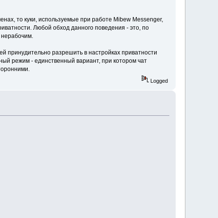
енах, то куки, используемые при работе Mibew Messenger,
риватности. Любой обход данного поведения - это, по
т нерабочим.
ей принудительно разрешить в настройках приватности
нный режим - единственный вариант, при котором чат
торонними.
Logged