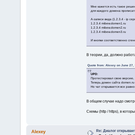
Мне кажется есть такое реше
для каждого домена прописат
A-записи вида (1.2.3.4 - ip с
1.2.3.4 mibew.domen1.ru
1.2.3.4 mibew.domen2.ru
1.2.3.4 mibew.domen3.ru
И кнопки соответственно сге
В теории, да, должно работ
Quote from: Alexey on June 27,
UPD:
Протестировал свою версию, 
Теперь домен сайта domen.ru 
Но чат открывается все равно
В общем случае надо смотр
Схемы (http / https), в кот
Re: Диалог открывае
Alexey