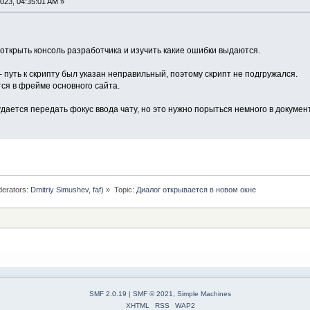
023, 04:35:01 AM »
открыть консоль разработчика и изучить какие ошибки выдаются.
- путь к скрипту был указан неправильный, поэтому скрипт не подгружался.
ся в фрейме основного сайта.
удается передать фокус ввода чату, но это нужно порыться немного в докуме
erators:
Dmitriy Simushev
,
faf
) »
Topic:
Диалог открывается в новом окне
SMF 2.0.19
|
SMF © 2021
,
Simple Machines
XHTML
RSS
WAP2