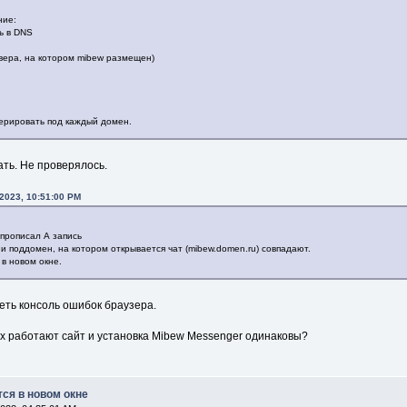
ние:
ь в DNS
ервера, на котором mibew размещен)
нерировать под каждый домен.
ать. Не проверялось.
 2023, 10:51:00 PM
прописал А запись
и поддомен, на котором открывается чат (mibew.domen.ru) совпадают.
 в новом окне.
еть консоль ошибок браузера.
орых работают сайт и установка Mibew Messenger одинаковы?
тся в новом окне