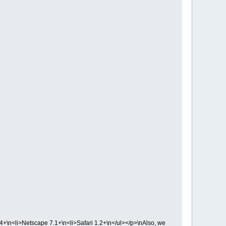
.4+\n<li>Netscape 7.1+\n<li>Safari 1.2+\n</ul></p>\nAlso, we