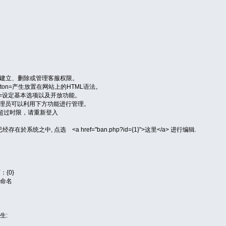
_agents=建立、删除或管理客服权限。
gen_button=产生放置在网站上的HTML语法。
settings=设定基本选项以及开放功能。
iption=管理员可以利用下方功能进行管理。
=您闲置超过时限，请重新登入
 {0} 已经存在於系统之中, 点选 <a href="ban.php?id={1}">这里</a> 进行编辑.
：{0}
重新命名
发生: