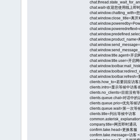
chat.thread.state_wait_f
chat.wait=欢迎您使用线
chat.window.chatting_wit
chat.window.close_title=离
chat.window.poweredby=Pow
chat.window.poweredreftext
chat.window.predefined.se
chat.window.product_name
chat.window.send_messa
chat.window.send_message_
chat.window.title.agent
chat.window.title.user=
chat.window.toolbar.mail
chat.window.toolbar.re
chat.window.toolbar.refre
clients.how_to=若要
clients.intro=显示等候中访
clients.no_clients=目前
clients.queue.chat=对话中
clients.queue.prio=优先等
clients.queue.wait=第一次
clients.title=列出等候中访客
common.asterisk_explanatio
company.title=网页即时通讯
confirm.take.head=更换客服
confirm.take.message=访客 