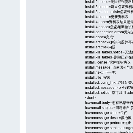
install.2.notice=无法找
install.3.create=建立必要资料
install.3.tables_exist=
install.4.create=更新资料表
install.4.done=资料表结果是
install.4.notice=您必
install.connection.error
install.done=完成:
install.err.back=解决问
install.err.title=问题
install.kill_tables
install.kill_tables=删除
install.license=软体授权协议
install.message=请依
install.next=下一步:
install.title=安装
installed.login_link=继续
installed.message=<b>程
installed.notice=您可以用
</font>
leavemail.body=您有讯息来自 {0
leavemail.subject=问题来自 {
leavemessage.close=关闭
leavemessage.des
leavemessage.perform=送出
leavemessage.sent.m
leavemessage.sent.titl