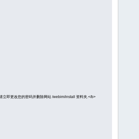
考量, 请立即更改您的密码并删除网站 /webim/install 资料夹.</b>