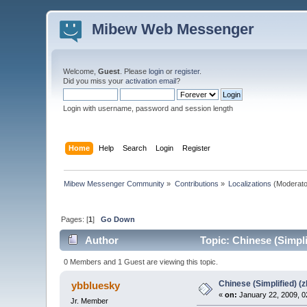
Mibew Web Messenger
Welcome,
Guest
. Please
login
or
register
.
Did you miss your
activation email
?
Login with username, password and session length
Home
Help
Search
Login
Register
Mibew Messenger Community
»
Contributions
»
Localizations
(Moderato
Pages: [
1
]
Go Down
Author
Topic: Chinese (Simpli
0 Members and 1 Guest are viewing this topic.
Chinese (Simplified) (z
ybbluesky
«
on:
January 22, 2009, 0
Jr. Member