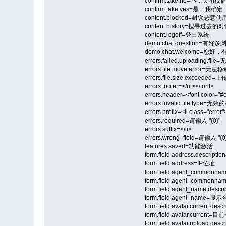
confirm.take.no=不，关闭视
confirm.take.yes=是，我确定
content.blocked=封锁
content.history=搜寻过去
content.logoff=登出系统。
demo.chat.questio
demo.chat.welcome=
errors.failed.uploading.file
errors.file.move.error=无
errors.file.size.exceed
errors.footer=</ul></font>
errors.header=<font color
errors.invalid.file.type
errors.prefix=<li class="error"
errors.required=请输入 "{0}".
errors.suffix=</li>
errors.wrong_field=请输入 "{
features.saved=功能激活
form.field.address.descripti
form.field.address=IP位址
form.field.agent_commo
form.field.agent_common
form.field.agent_name
form.field.agent_name=显
form.field.avatar.current.
form.field.avatar.current
form.field.avatar.uplo