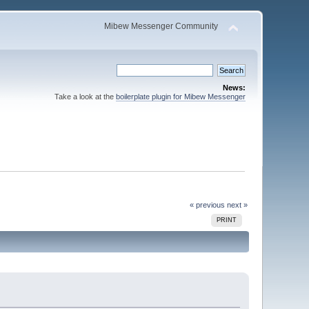
Mibew Messenger Community
News:
Take a look at the
boilerplate plugin for Mibew Messenger
« previous
next »
PRINT