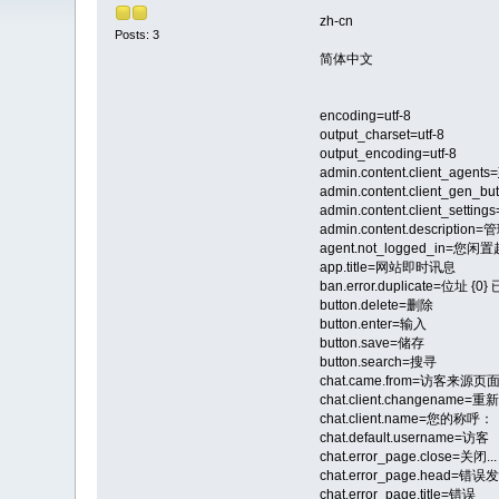
zh-cn
Posts: 3
简体中文
encoding=utf-8
output_charset=utf-8
output_encoding=utf-8
admin.content.client
admin.content.client_
admin.content.client_
admin.content.descr
agent.not_logged_in
app.title=网站即时讯息
ban.error.duplicate=位址
button.delete=删除
button.enter=输入
button.save=储存
button.search=搜寻
chat.came.from=访客来源页面
chat.client.changename=
chat.client.name=您的称呼：
chat.default.username=访客
chat.error_page.close=关闭...
chat.error_page.head=错误
chat.error_page.title=错误