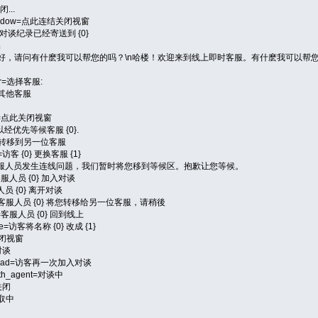
闭...
osewindow=点此连结关闭视窗
ntent=对谈纪录已经寄送到 {0}
出
answers=您好，请问有什麽我可以帮您的吗？\n哈楼！欢迎来到线上即时客服。有什麽我可以帮
ator=选择客服:
br>其他客服
ndow=点此关闭视窗
=访可以经优先等候客服 {0}.
=访客已经转移到另一位客服
ged=访客 {0} 更换客服 {1}
tor.dead=客服人员发生连线问题，我们暂时将您移到等候区。抱歉让您等候。
ned=客服人员 {0} 加入对谈
=客服人员 {0} 离开对谈
redirect=客服人员 {0} 将您转移给另一位客服，请稍後
urned=客服人员 {0} 回到线上
name=访客将名称 {0} 改成 {1}
客关闭视窗
开对谈
nedthread=访客再一次加入对谈
_with_agent=对谈中
已关闭
=读取中
中