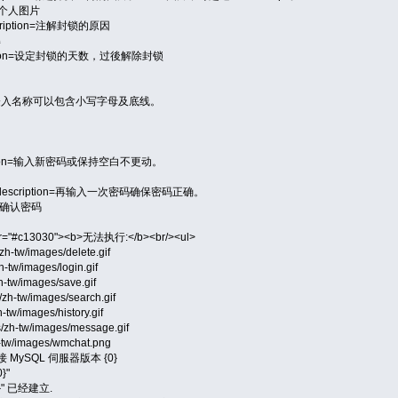
=更新个人图片
description=注解封锁的原因
解
escription=设定封锁的天数，过後解除封锁
ription=登入名称可以包含小写字母及底线。
escription=输入新密码或保持空白不更动。
nfirm.description=再输入一次密码确保密码正确。
irm=确认密码
olor="#c13030"><b>无法执行:</b><br/><ul>
zh-tw/images/delete.gif
h-tw/images/login.gif
h-tw/images/save.gif
/zh-tw/images/search.gif
-tw/images/history.gif
/zh-tw/images/message.gif
h-tw/images/wmchat.png
在连接 MySQL 伺服器版本 {0}
}"
{0}" 已经建立.