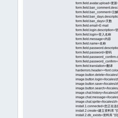
form.field.avatar.upload
form.field.ban_comment.
form.field.ban_comment=注
form.field.ban_days.d
form.field.ban_days=天数
form.field.email=E-mail
form.field.login.desc
form.field.login=登入名称
form.field.message=内容
form.field.name=名称
form.field.password.d
form.field.password=密码
form.field.password_co
form.field.password_conf
form.field.translation=翻译
harderrors.header=<font c
image.button.delete=/locales/
image.button.login=/locales/z
image.button.save=/locales/z
image.button.search=/locales
image.chat.history=/locales/zh
image.chat.message=/locales
image.chat.sprite=/locales/z
install.1.connected=您正
install.2.create=建立资料库 "{0
install.2.db_exists=资料库 "