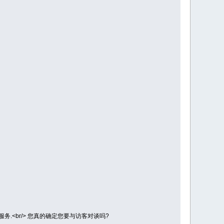
{1}</span> 服务.<br/> 您真的确定您要与访客对谈吗?