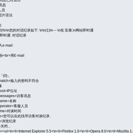
线讯息
服人员
on=图片语法
)
喽, {0}!\n\n您的对话纪录如下: \n\n{1}\n--- \n祝 安康,\n网站即时通
ct=网站即时通: 对话纪录
入e-mail:
份<br>用E-mail
「{0}」
word_match=输入的密码不符合
服
_host=IP位址
ad_messages=访客讯息
d_name=名称
d_operator=客服人员
d_time=对谈时间
ory.intro=您可以在此找寻访客对谈纪录.
title=浏览纪录
=关闭...
><ul>\n<li>Internet Explorer 5.5+\n<li>Firefox 1.0+\n<li>Opera 8.0+\n<li>Mozilla 1