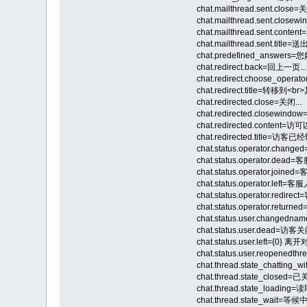
chat.mailthread.sent.close=关
chat.mailthread.sent.cl
chat.mailthread.sent.co
chat.mailthread.sent.title=送
chat.predefined_
chat.redirect.back=回上一页...
chat.redirect.choose_oper
chat.redirect.title=转移到<
chat.redirected.close=关闭...
chat.redirected.closewi
chat.redirected.content
chat.redirected.title
chat.status.operator.chan
chat.status.opera
chat.status.operator.joi
chat.status.operator.left
chat.status.operator.
chat.status.operator.ret
chat.status.user.changed
chat.status.user.dead=访
chat.status.user.left={0} 离
chat.status.user.reope
chat.thread.state_chatting
chat.thread.state_closed=
chat.thread.state_loading
chat.thread.state_wait=等候