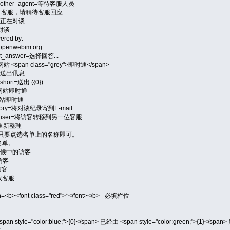
or_another_agent=等待客服人员
上即时客服，请稍待客服回应…
h=您正在对谈:
开对谈
ered by:
=openwebim.org
lect_answer=选择回答...
=网站 <span class="grey">即时通</span>
ge=送出讯息
short=送出 ({0})
=开启网站即时通
开启网站即时通
_history=将对谈纪录寄到E-mail
direct_user=将访客转移到另一位客服
sh=重新整理
回应访客只要点选名单上的名称即可。
客名单。
没有等候中的访客
的访客
候访客
等候客服
n=<b><font class="red">*</font></b> - 必填栏位
<span style="color:blue;">{0}</span> 已经由 <span style="color:green;">