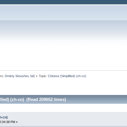
rs:
Dmitriy Simushev
,
faf
) »
Topic:
Chinese (Simplified) (zh-cn)
fied) (zh-cn) (Read 209652 times)
h-cn)
2:04:38 PM »