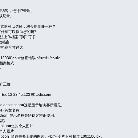
窗
恶意使用访客，进行IP管理。
的对谈纪录。
n=有好多浏览器可以选择，您会推荐哪一种？
您好，有什麽可以协助您的吗?
=无法上传档案 "{0}": "{1}".
法移动档案
ed=上传档案尺寸过大
="#c13030"><b>修正错误:</b><br/><ul>
=无效的档案格式
>
0}" 正确.
on=Ex: 12.23.45.123 或 todo.com
nname.description=这是显示给访客所看见。
name=英文名称
.description=显示名称是给访客辨识使用。
示名称
description=您的个人图片.
=目前个人图片
ad.description=请选择要上传的图片。<br/> 图片不可超过 100x100 px。