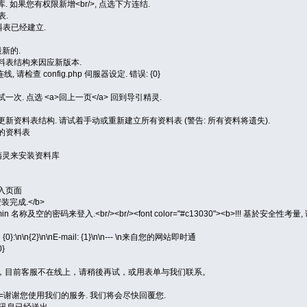
到资料库. 如果您有权限新增<br/>, 点选下方连结.
表.
必要资料表已经建立.
最新的.
须调整资料表结构来因应新版本.
=无法连线, 请检查 config.php 伺服器设定. 错误: {0}
题并再试一次. 点选 <a>回上一页</a> 回到导引精灵.
.notice=无法更新资料表结构. 请试着手动或重新建立所有资料表 (警告: 所有资料将遗失).
已存在的资料表
照引导精灵来安装资料库
到登入页面
式安装完成.</b>
 admin 名称及空的密码来登入.<br/><br/><font color="#c13030"><b>!!! 基於安全性
}:\n\n{2}\n\nE-mail: {1}\n\n--- \n来自您的网站即时通
0}
cr=很抱歉，目前客服不在线上，请稍後再试，或用表单与我们联系。
essage=谢谢您使用我们的服务. 我们将会尽快回覆您.
e=您的讯息已经送出