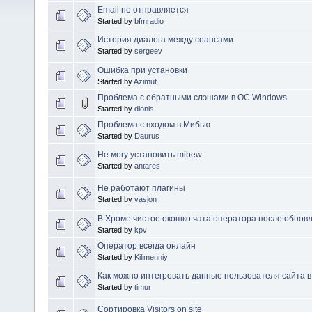
Email не отправляется
Started by
bfmradio
История диалога между сеансами
Started by
sergeev
Ошибка при установки
Started by
Azimut
Проблема с обратными слэшами в ОС Windows
Started by
dionis
Проблема с входом в Мибью
Started by
Daurus
Не могу установить mibew
Started by
antares
Не работают плагины
Started by
vasjon
В Хроме чистое окошко чата оператора после обновл
Started by
kpv
Оператор всегда онлайн
Started by
Kilimenniy
Как можно интегровать данные пользователя сайта 
Started by
timur
Сортировка Visitors on site