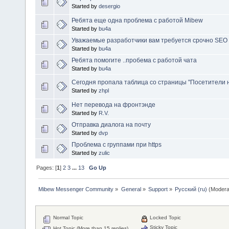
Started by
desergio
Ребята еще одна проблема с работой Mibew
Started by
bu4a
Уважаемые разработчики вам требуется срочно SEO 
Started by
bu4a
Ребята помогите ..пробема с работой чата
Started by
bu4a
Сегодня пропала таблица со страницы "Посетители н
Started by
zhpl
Нет перевода на фронтэнде
Started by
R.V.
Отправка диалога на почту
Started by
dvp
Проблема с группами при https
Started by
zulic
Pages: [
1
]
2
3
...
13
Go Up
Mibew Messenger Community
»
General
»
Support
»
Русский (ru)
(Modera
Normal Topic
Locked Topic
Sticky Topic
Hot Topic (More than 15 replies)