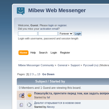
Mibew Web Messenger
Welcome,
Guest
. Please
login
or
register
.
Did you miss your
activation email
?
Login with username, password and session length
Home
Help
Search
Login
Register
Mibew Messenger Community
»
General
»
Support
»
Русский (ru)
(Modera
Pages: [
1
]
2
3
...
13
Go Down
Subject
/
Started by
0 Members and 1 Guest are viewing this board.
Пожалуйста, прочтите перед тем, как задать вопро
Started by
faf
Диалог открывается в новом окне
Started by
Alexey